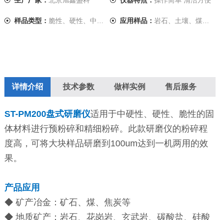
生产厂家：
北京旭鑫盛科
仪器特点：
操作简单 清洁方便
样品类型：
脆性、硬性、中硬性
应用样品：
岩石、土壤、煤、玻璃、陶瓷、焦炭、......
详情介绍
技术参数
做样实例
售后服务
ST-PM200盘式研磨仪
适用于中硬性、硬性、脆性的固
体材料进行预粉碎和精细粉碎。此款研磨仪的粉碎程
度高，可将大块样品研磨到100um达到一机两用的效
果。
产品应用
◆ 矿产冶金：矿石、煤、焦炭等
◆ 地质矿产：岩石、花岗岩、玄武岩、碳酸盐、硅酸